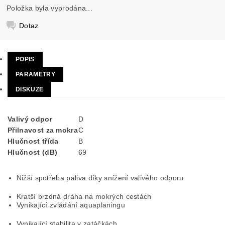
Položka byla vyprodána...
Dotaz
POPIS
PARAMETRY
DISKUZE
Valivý odpor
D
Přilnavost za mokra
C
Hlučnost třída
B
Hlučnost (dB)
69
Nižší spotřeba paliva díky snížení valivého odporu
Kratší brzdná dráha na mokrých cestách
Vynikající zvládání aquaplaningu
Vynikající stabilita v zatáčkách