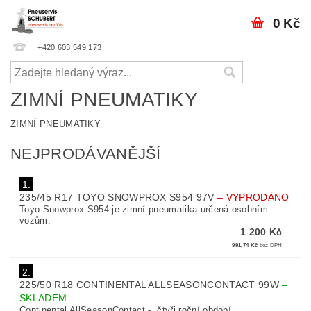
0 Kč
+420 603 549 173
ZIMNÍ PNEUMATIKY
ZIMNÍ PNEUMATIKY
NEJPRODÁVANĚJŠÍ
1.
235/45 R17 TOYO SNOWPROX S954 97V
–
VYPRODÁNO
Toyo Snowprox S954 je zimní pneumatika určená osobním
vozům.
1 200 Kč
991,74 Kč
bez DPH
2.
225/50 R18 CONTINENTAL ALLSEASONCONTACT 99W
–
SKLADEM
Continental AllSeasonContact - čtyři roční období.