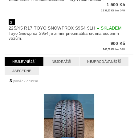
1 500 Kč
1 239,67 Kč
bez DPH
3.
225/45 R17 TOYO SNOWPROX S954 91H
–
SKLADEM
Toyo Snowprox S954 je zimní pneumatika určená osobním
vozům.
900 Kč
743,80 Kč
bez DPH
NEJLEVNĚJŠÍ
NEJDRAŽŠÍ
NEJPRODÁVANĚJŠÍ
ABECEDNĚ
3
položek celkem