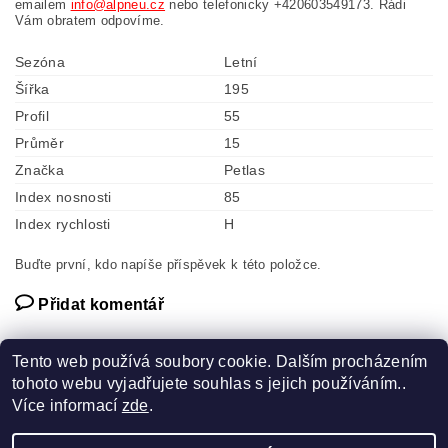
emailem
info@alpneu.cz
nebo telefonicky +420603549173. Rádi
Vám obratem odpovíme.
Sezóna
Letní
Šířka
195
Profil
55
Průměr
15
Značka
Petlas
Index nosnosti
85
Index rychlosti
H
Buďte první, kdo napíše příspěvek k této položce.
Přidat komentář
Tento web používá soubory cookie. Dalším procházením
tohoto webu vyjadřujete souhlas s jejich používáním..
Více informací
zde
.
Náhradní díly