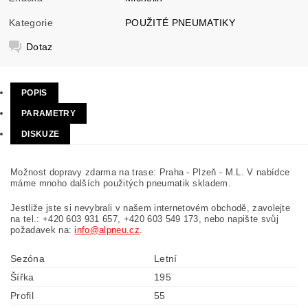
Kategorie
POUŽITÉ PNEUMATIKY
Dotaz
POPIS
PARAMETRY
DISKUZE
Možnost dopravy zdarma na trase: Praha - Plzeň - M.L. V nabídce
máme mnoho dalších použitých pneumatik skladem.
Jestliže jste si nevybrali v našem internetovém obchodě, zavolejte
na tel.: +420 603 931 657, +420 603 549 173, nebo napište svůj
požadavek na:
info@alpneu.cz
.
Sezóna
Letní
Šířka
195
Profil
55