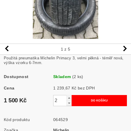
1
z 5
Použitá pneumatika Michelin Primacy 3, velmi pěkná - téměř nová,
výška vzorku 6-7mm.
Dostupnost
Skladem
(2 ks)
Cena
1 239,67 Kč bez DPH
1 500 Kč
Kód produktu
064529
Značka
Michelin