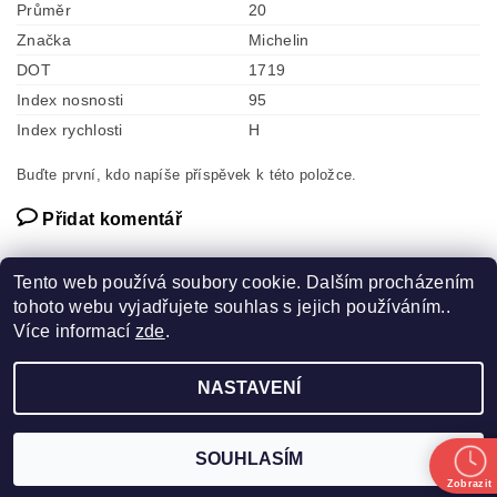
Průměr
20
Značka
Michelin
DOT
1719
Index nosnosti
95
Index rychlosti
H
Buďte první, kdo napíše příspěvek k této položce.
Přidat komentář
Tento web používá soubory cookie. Dalším procházením
tohoto webu vyjadřujete souhlas s jejich používáním..
Více informací
zde
.
Náhradní díly
NASTAVENÍ
2026 ©
Pneuservis SCHUBERT
, všechna práva vyhrazena
Vytvořil Shoptet
SOUHLASÍM
Zobrazit