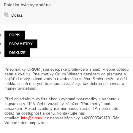
Položka byla vyprodána...
Dotaz
POPIS
PARAMETRY
DISKUZE
Pneumatiky ORIUM jsou evropské produkce a snoubí v sobě dobrou
cenu a kvalitu. Pneumatiky Orium Winter s dezénem do písmene V
zajišťují dobrý odvod vody a rozbředlého sněhu. Směs pryže si drží
měkkost i při nízkých teplotách a zajišťuje tak dobrou přilnavost a
manévrovatelnost.
Před objednáním ověřte shodu vybrané pneumatiky s variantou
zapsanou v TP Vašeho vozidla v záložce "Parametry" pod
obrázkem. Pokud uvedený rozměr nesouhlasí s TP, nebo máte
dotaz na dostupnost a cenu, kontaktujte nás
emailem
info@alpneu.cz
nebo telefonicky +420603549173. Rádi
Vám obratem odpovíme.