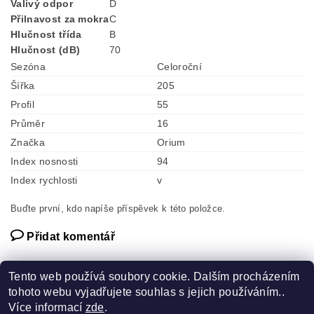
Valivý odpor
D
Přilnavost za mokra
C
Hlučnost třída
B
Hlučnost (dB)
70
Sezóna
Celoroční
Šířka
205
Profil
55
Průměr
16
Značka
Orium
Index nosnosti
94
Index rychlosti
v
Buďte první, kdo napíše příspěvek k této položce.
Přidat komentář
Tento web používá soubory cookie. Dalším procházením
tohoto webu vyjadřujete souhlas s jejich používáním..
Více informací
zde
.