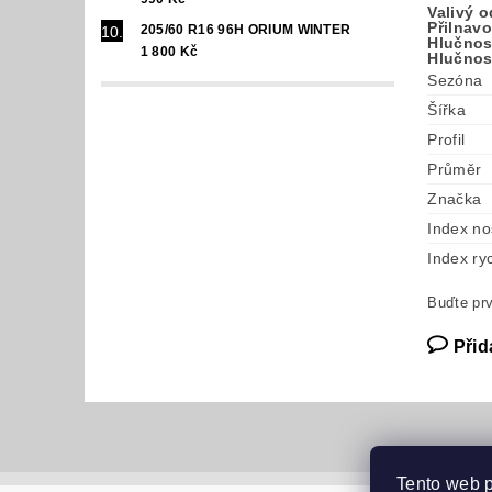
Valivý 
Přilnav
205/60 R16 96H ORIUM WINTER
Hlučnost
1 800 Kč
Hlučnos
Sezóna
Šířka
Profil
Průměr
Značka
Index no
Index ryc
Buďte prv
Přid
Tento web 