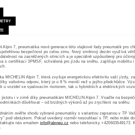
METRY
ZE
 Alpin 7, pneumatika nové generace této vlajkové řady pneumatik pro c
spolehlivou bezpečnost po celou zimu. Nový směrový dezén využívá větš
adatelnost na zasněžených silnicích a je speciálně uzpůsobený pro účinn
a s certifikací 3PMSF, schválená pro jízdu na sněhu, zajišťuje mobilitu
i
ch.
a MICHELIN Alpin 7, která zvyšuje energetickou efektivitu vaší jízdy, zaj
díky valivému odporu, který je o 9 % menší než u jejího předchůdce. Výs
ak u vozidel se spalovacím motorem, tak u hybridních a elektrických vozi
 jistotu i v zimě díky pneumatikám MICHELIN Alpin 7. Vsaďte na bezpeč
podmínkách důvěřovat – od brzdných výkonů
až po zrychlení
na sněhu.
ednáním ověřte shodu vybrané pneumatiky s variantou zapsanou v TP Vaš
ry" pod obrázkem. Pokud uvedený rozměr nesouhlasí s TP, nebo máte do
ntaktujte nás emailem
info@alpneu.cz
nebo telefonicky +420603549173. 
.