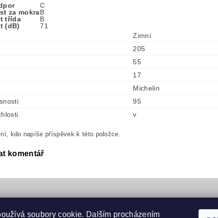
odpor
C
ost za mokra
B
 třída
B
t (dB)
71
Zimní
205
55
17
Michelin
snosti
95
hlosti
v
ní, kdo napíše příspěvek k této položce.
at komentář
používá soubory cookie. Dalším procházením