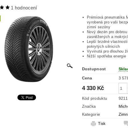
1 hodnocení
Prémiová pneumatika M
vyrobená pro vaši bezp
zimní sezóny
Nový dezén pro dobrou 
zasněžených a mokrýc
Lepší brzdné vlastnost
pokrytých silnicích
Vyvinutá pro dlouhou ž
Nižší spotřeba energie
Dostupnost
Skla
Cena
4 330 Kč
Kód produktu
9211
Značka
Mich
Kategorie
Zimn
Tisk