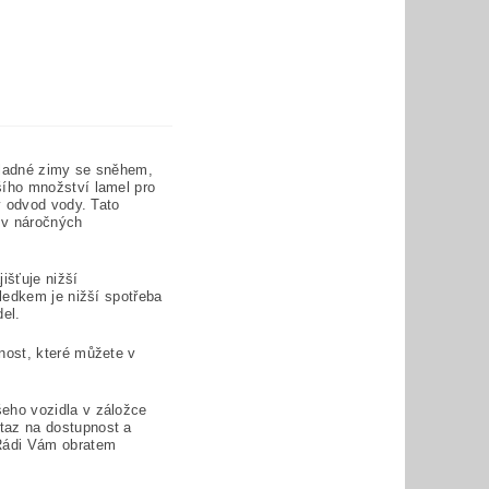
hladné zimy se sněhem,
ího množství lamel pro
ý odvod vody
. Tato
 v náročných
išťuje nižší
ledkem je nižší spotřeba
del.
nost, které můžete v
eho vozidla v záložce
taz na dostupnost a
Rádi Vám obratem