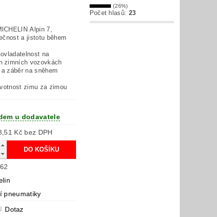
(26%)
Počet hlasů:
23
ICHELIN Alpin 7,
ečnost a jistotu během
ovladatelnost na
h zimních vozovkách
i a záběr na sněhem
ivotnost zimu za zimou
dem u dodavatele
3 578,51 Kč bez DPH
62
elin
í pneumatiky
Dotaz