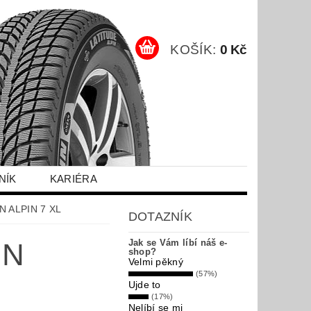
KOŠÍK:
0 Kč
NÍK
KARIÉRA
N ALPIN 7 XL
DOTAZNÍK
IN
Jak se Vám líbí náš e-
shop?
Velmi pěkný
(57%)
Ujde to
(17%)
Nelíbí se mi