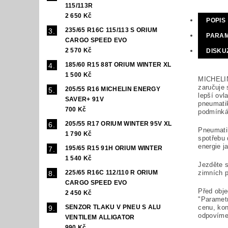
115/113R
2 650 Kč
POPIS
235/65 R16C 115/113 S ORIUM
PARA
CARGO SPEED EVO
2 570 Kč
DISKU
185/60 R15 88T ORIUM WINTER XL
1 500 Kč
MICHELIN
zaručuje 
205/55 R16 MICHELIN ENERGY
lepší ovl
SAVER+ 91V
pneumatik
700 Kč
podmínká
205/55 R17 ORIUM WINTER 95V XL
Pneumatik
1 790 Kč
spotřebu 
energie j
195/65 R15 91H ORIUM WINTER
1 540 Kč
Jezděte s
zimních 
225/65 R16C 112/110 R ORIUM
CARGO SPEED EVO
Před obj
2 450 Kč
"Paramet
cenu, ko
SENZOR TLAKU V PNEU S ALU
odpovíme
VENTILEM ALLIGATOR
990 Kč