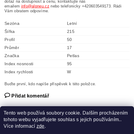
dotaz na dostupnost a cenu, kontaktujte nás
emailem
info@alpneu.cz
nebo telefonicky +420603549173. Rádi
Vám obratem odpovíme.
Sezóna
Letní
Šířka
215
Profil
50
Průměr
17
Značka
Petlas
Index nosnosti
95
Index rychlosti
W
Buďte první, kdo napíše příspěvek k této položce.
Přidat komentář
Tento web používá soubory cookie. Dalším procházením
tohoto webu vyjadřujete souhlas s jejich používáním..
Více informací
zde
.
Náhradní díly