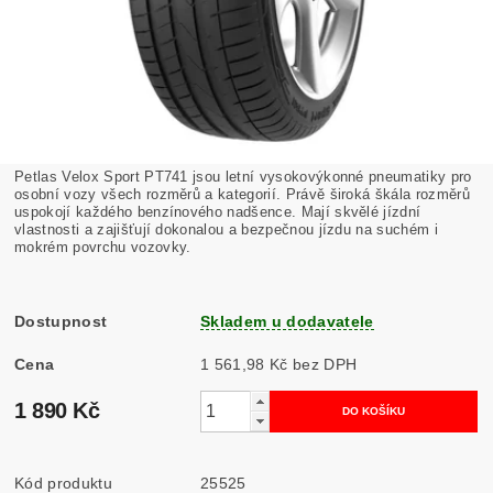
Petlas Velox Sport PT741 jsou letní vysokovýkonné pneumatiky pro
osobní vozy všech rozměrů a kategorií. Právě široká škála rozměrů
uspokojí každého benzínového nadšence. Mají skvělé jízdní
vlastnosti a zajišťují dokonalou a bezpečnou jízdu na suchém i
mokrém povrchu vozovky.
Dostupnost
Skladem u dodavatele
Cena
1 561,98 Kč bez DPH
1 890 Kč
Kód produktu
25525