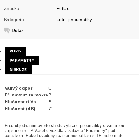
Značka
Petlas
Kategorie
Letní pneumatiky
Dotaz
POPIS
PARAMETRY
DISKUZE
Valivý odpor
C
Přilnavost za mokra
B
Hlučnost třída
B
Hlučnost (dB)
71
Před objednáním ověřte shodu vybrané pneumatiky s variantou
zapsanou v TP Vašeho vozidla v záložce "Parametry" pod
obrázkem. Pokud uvedený rozměr nesouhlasí s TP, nebo máte