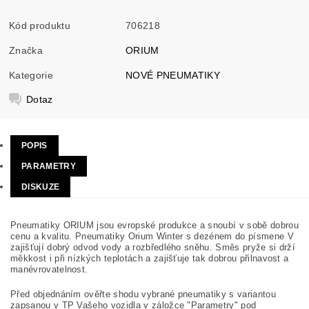
Kód produktu
706218
Značka
ORIUM
Kategorie
NOVÉ PNEUMATIKY
Dotaz
POPIS
PARAMETRY
DISKUZE
Pneumatiky ORIUM jsou evropské produkce a snoubí v sobě dobrou
cenu a kvalitu. Pneumatiky Orium Winter s dezénem do písmene V
zajišťují dobrý odvod vody a rozbředlého sněhu. Směs pryže si drží
měkkost i při nízkých teplotách a zajišťuje tak dobrou přilnavost a
manévrovatelnost.
Před objednáním ověřte shodu vybrané pneumatiky s variantou
zapsanou v TP Vašeho vozidla v záložce "Parametry" pod