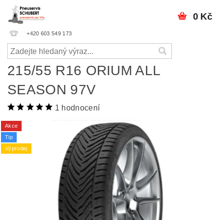
0 Kč
+420 603 549 173
215/55 R16 ORIUM ALL
SEASON 97V
1 hodnocení
Akce
Tip
Výprodej