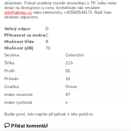
obrázkem. Pokud uvedený rozměr nesouhlasí s TP, nebo máte
dotaz na dostupnost a cenu, kontaktujte nás emailem
info@alpneu.cz
nebo telefonicky +420603549173. Rádi Vám
obratem odpovíme.
Valivý odpor
D
Přilnavost za mokra
C
Hlučnost třída
B
Hlučnost (dB)
70
Sezóna
Celoroční
Šířka
215
Profil
55
Průměr
16
Značka
Orium
Index nosnosti
97
Index rychlosti
v
Buďte první, kdo napíše příspěvek k této položce.
Přidat komentář