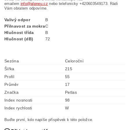
emailem
info@alpneu.cz
nebo telefonicky +420603549173. Rádi
Vám obratem odpovíme.
Valivý odpor
B
Přilnavost za mokra
C
Hlučnost třída
B
Hlučnost (dB)
72
Sezóna
Celoroční
Šířka
215
Profil
55
Průměr
17
Značka
Petlas
Index nosnosti
98
Index rychlosti
W
Buďte první, kdo napíše příspěvek k této položce.