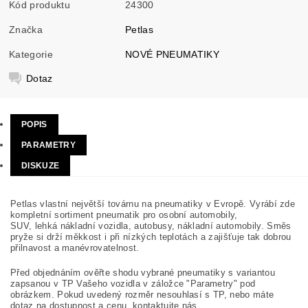
Kód produktu
24300
Značka
Petlas
Kategorie
NOVÉ PNEUMATIKY
Dotaz
POPIS
PARAMETRY
DISKUZE
Petlas vlastní největší továrnu na pneumatiky v Evropě. Vyrábí zde
kompletní sortiment pneumatik pro osobní automobily,
SUV, lehká nákladní vozidla, autobusy, nákladní automobily. Směs
pryže si drží měkkost i při nízkých teplotách a zajišťuje tak dobrou
přilnavost a manévrovatelnost.
Před objednáním ověřte shodu vybrané pneumatiky s variantou
zapsanou v TP Vašeho vozidla v záložce "Parametry" pod
obrázkem. Pokud uvedený rozměr nesouhlasí s TP, nebo máte
dotaz na dostupnost a cenu, kontaktujte nás