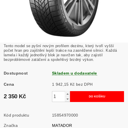
Tento model se pyšní novým profilem dezénu, který tvoří vyšší
počet hran pro zajištění lepší trakce na zasněžené silnici. Každá
lamela i každý jednotlivý blok je navržen tak, aby zajistil
bezproblémové zatáčení a spolehlivý brzdný výkon.
Dostupnost
Skladem u dodavatele
Cena
1 942,15 Kč bez DPH
2 350 Kč
Kód produktu
15854970000
Značka
MATADOR