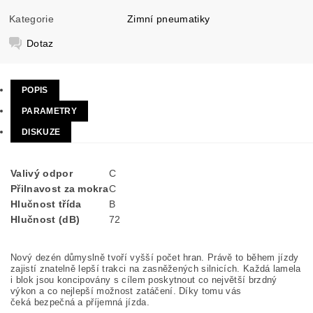
Kategorie
Zimní pneumatiky
Dotaz
POPIS
PARAMETRY
DISKUZE
Valivý odpor
C
Přilnavost za mokra
C
Hlučnost třída
B
Hlučnost (dB)
72
Nový dezén důmyslně tvoří vyšší počet hran. Právě to během jízdy
zajistí znatelně lepší trakci na zasněžených silnicích. Každá lamela
i blok jsou koncipovány s cílem poskytnout co největší brzdný
výkon a co nejlepší možnost zatáčení. Díky tomu vás
čeká bezpečná a příjemná jízda.