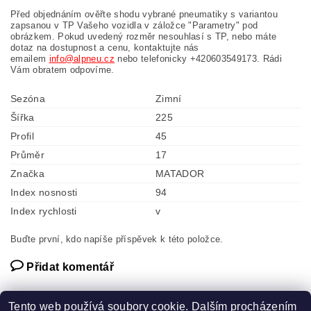
Před objednáním ověřte shodu vybrané pneumatiky s variantou
zapsanou v TP Vašeho vozidla v záložce "Parametry" pod
obrázkem. Pokud uvedený rozměr nesouhlasí s TP, nebo máte
dotaz na dostupnost a cenu, kontaktujte nás
emailem
info@alpneu.cz
nebo telefonicky +420603549173. Rádi
Vám obratem odpovíme.
Sezóna
Zimní
Šířka
225
Profil
45
Průměr
17
Značka
MATADOR
Index nosnosti
94
Index rychlosti
v
Buďte první, kdo napíše příspěvek k této položce.
Přidat komentář
Tento web používá soubory cookie. Dalším procházením