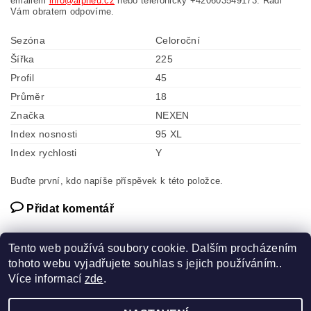
emailem
info@alpneu.cz
nebo telefonicky +420603549173. Rádi
Vám obratem odpovíme.
Sezóna
Celoroční
Šířka
225
Profil
45
Průměr
18
Značka
NEXEN
Index nosnosti
95 XL
Index rychlosti
Y
Buďte první, kdo napíše příspěvek k této položce.
Přidat komentář
Tento web používá soubory cookie. Dalším procházením
tohoto webu vyjadřujete souhlas s jejich používáním..
Více informací
zde
.
Náhradní díly