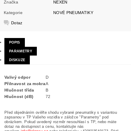
Značka
NEXEN
Kategorie
NOVÉ PNEUMATIKY
Dotaz
POPIS
PARAMETRY
DISKUZE
Valivý odpor
D
Přilnavost za mokra
A
Hlučnost třída
B
Hlučnost (dB)
72
Před objednáním ověřte shodu vybrané pneumatiky s variantou
zapsanou v TP Vašeho vozidla v záložce "Parametry" pod
obrázkem. Pokud uvedený rozměr nesouhlasí s TP, nebo máte
dotaz na dostupnost a cenu, kontaktujte nás