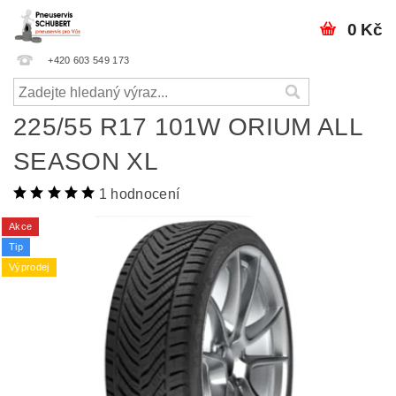
0 Kč
+420 603 549 173
225/55 R17 101W ORIUM ALL
SEASON XL
1 hodnocení
Akce
Tip
Výprodej