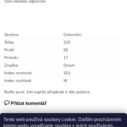
Vám obratem odpovíme.
Sezóna
Celoroční
Šířka
225
Profil
55
Průměr
17
Značka
Orium
Index nosnosti
101
Index rychlosti
W
Buďte první, kdo napíše příspěvek k této položce.
Přidat komentář
Tento web používá soubory cookie. Dalším procházením
tohoto webu vyjadřujete souhlas s jejich používáním..