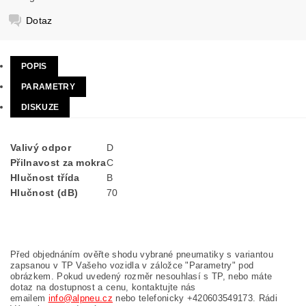
Dotaz
POPIS
PARAMETRY
DISKUZE
Valivý odpor
D
Přilnavost za mokra
C
Hlučnost třída
B
Hlučnost (dB)
70
Před objednáním ověřte shodu vybrané pneumatiky s variantou
zapsanou v TP Vašeho vozidla v záložce "Parametry" pod
obrázkem. Pokud uvedený rozměr nesouhlasí s TP, nebo máte
dotaz na dostupnost a cenu, kontaktujte nás
emailem
info@alpneu.cz
nebo telefonicky +420603549173. Rádi