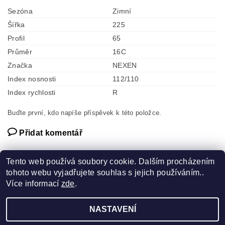
Sezóna
Zimní
Šířka
225
Profil
65
Průměr
16C
Značka
NEXEN
Index nosnosti
112/110
Index rychlosti
R
Buďte první, kdo napíše příspěvek k této položce.
Přidat komentář
Tento web používá soubory cookie. Dalším procházením
tohoto webu vyjadřujete souhlas s jejich používáním..
Více informací
zde
.
Náhradní díly
NASTAVENÍ
2026 ©
Pneuservis SCHUBERT
, všechna práva vyhrazena