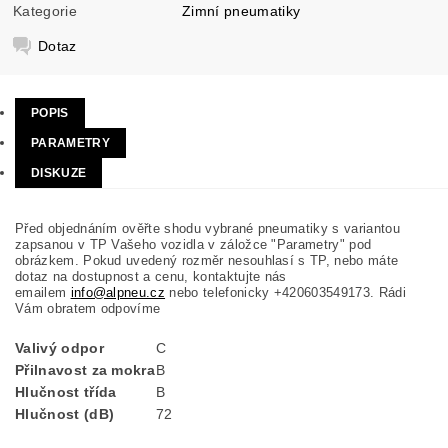
Kategorie
Zimní pneumatiky
Dotaz
POPIS
PARAMETRY
DISKUZE
Před objednáním ověřte shodu vybrané pneumatiky s variantou
zapsanou v TP Vašeho vozidla v záložce "Parametry" pod
obrázkem. Pokud uvedený rozměr nesouhlasí s TP, nebo máte
dotaz na dostupnost a cenu, kontaktujte nás
emailem
info@alpneu.cz
nebo telefonicky +420603549173. Rádi
Vám obratem odpovíme
Valivý odpor
C
Přilnavost za mokra
B
Hlučnost třída
B
Hlučnost (dB)
72