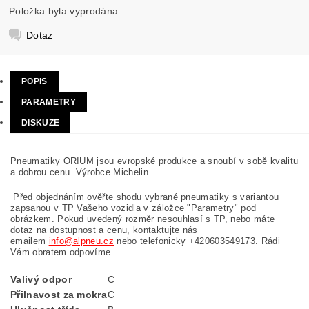
Položka byla vyprodána...
Dotaz
POPIS
PARAMETRY
DISKUZE
Pneumatiky ORIUM jsou evropské produkce a snoubí v sobě kvalitu
a dobrou cenu. Výrobce Michelin.
Před objednáním ověřte shodu vybrané pneumatiky s variantou
zapsanou v TP Vašeho vozidla v záložce "Parametry" pod
obrázkem. Pokud uvedený rozměr nesouhlasí s TP, nebo máte
dotaz na dostupnost a cenu, kontaktujte nás
emailem
info@alpneu.cz
nebo telefonicky +420603549173. Rádi
Vám obratem odpovíme.
Valivý odpor
C
Přilnavost za mokra
C