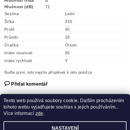
Hlučnost třída
B
Hlučnost (dB)
72
Sezóna
Letní
Šířka
235
Profil
40
Průměr
18
Značka
Orium
Index nosnosti
95
Index rychlosti
Y
Buďte první, kdo napíše příspěvek k této položce.
Přidat komentář
Tento web používá soubory cookie. Dalším procházením
tohoto webu vyjadřujete souhlas s jejich používáním..
Více informací
zde
.
Náhradní díly
NASTAVENÍ