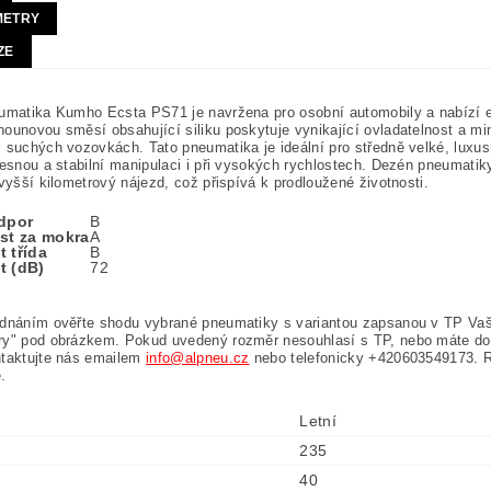
METRY
ZE
umatika Kumho Ecsta PS71 je navržena pro osobní automobily a nabízí 
ounovou směsí obsahující siliku poskytuje vynikající ovladatelnost a m
 suchých vozovkách. Tato pneumatika je ideální pro středně velké, luxus
řesnou a stabilní manipulaci i při vysokých rychlostech. Dezén pneumat
 vyšší kilometrový nájezd, což přispívá k prodloužené životnosti.
odpor
B
ost za mokra
A
 třída
B
t (dB)
72
ednáním ověřte shodu vybrané pneumatiky s variantou zapsanou v TP Vaš
ry" pod obrázkem. Pokud uvedený rozměr nesouhlasí s TP, nebo máte do
ntaktujte nás emailem
info@alpneu.cz
nebo telefonicky +420603549173. 
.
Letní
235
40