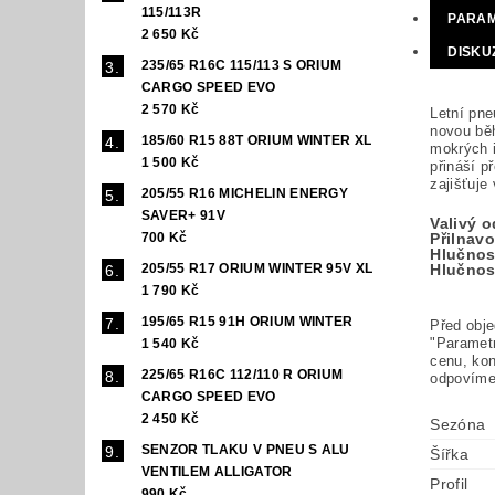
115/113R
PARA
2 650 Kč
DISKU
235/65 R16C 115/113 S ORIUM
CARGO SPEED EVO
2 570 Kč
Letní pne
novou běh
185/60 R15 88T ORIUM WINTER XL
mokrých i
1 500 Kč
přináší p
zajišťuje
205/55 R16 MICHELIN ENERGY
SAVER+ 91V
Valivý 
Přilnav
700 Kč
Hlučnost
Hlučnos
205/55 R17 ORIUM WINTER 95V XL
1 790 Kč
195/65 R15 91H ORIUM WINTER
Před obj
"Paramet
1 540 Kč
cenu, ko
225/65 R16C 112/110 R ORIUM
odpovíme
CARGO SPEED EVO
2 450 Kč
Sezóna
SENZOR TLAKU V PNEU S ALU
Šířka
VENTILEM ALLIGATOR
Profil
990 Kč