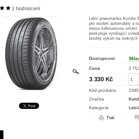
1 hodnocení
Letní pneumatika Kumho 
pro osobní automobily a n
novou běhounovou směsí o
poskytuje vynikající ovla
brzdný výkon na mokrých 
Dostupnost
Skla
Cena
3 330 Kč
Kód produktu
2345
Značka
Kum
Kategorie
Letn
Tisk