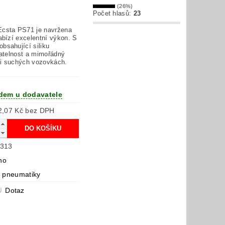
(26%)
Počet hlasů:
23
Ecsta PS71 je navržena
abízí excelentní výkon. S
bsahující siliku
datelnost a mimořádný
i suchých vozovkách.
dem u dodavatele
2 752,07 Kč bez DPH
313
ho
í pneumatiky
Dotaz