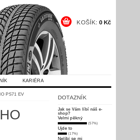
KOŠÍK:
0 Kč
NÍK
KARIÉRA
HO PS71 EV
DOTAZNÍK
MHO
Jak se Vám líbí náš e-
shop?
Velmi pěkný
(57%)
Ujde to
(17%)
Nelíbí se mi