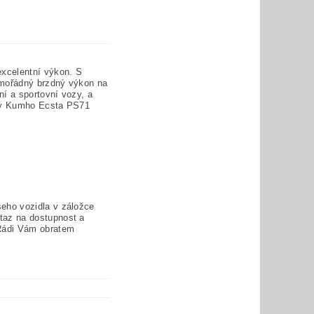
excelentní výkon. S
imořádný brzdný výkon na
ní a sportovní vozy, a
iky Kumho Ecsta PS71
eho vozidla v záložce
taz na dostupnost a
Rádi Vám obratem