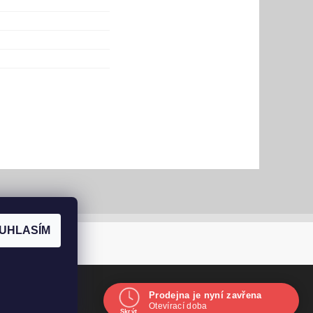
UHLASÍM
Vytvořil Shoptet
Prodejna je nyní zavřena
Navštivte nás osobně
Otevírací doba
Skrýt