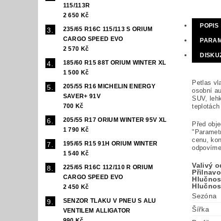
115/113R
2 650 Kč
POPIS
235/65 R16C 115/113 S ORIUM
CARGO SPEED EVO
PARA
2 570 Kč
DISKU
185/60 R15 88T ORIUM WINTER XL
1 500 Kč
Petlas vl
205/55 R16 MICHELIN ENERGY
osobní au
SAVER+ 91V
SUV, lehk
teplotách
700 Kč
205/55 R17 ORIUM WINTER 95V XL
Před obj
1 790 Kč
"Paramet
cenu, ko
195/65 R15 91H ORIUM WINTER
odpovíme
1 540 Kč
Valivý 
225/65 R16C 112/110 R ORIUM
Přilnav
CARGO SPEED EVO
Hlučnost
Hlučnos
2 450 Kč
Sezóna
SENZOR TLAKU V PNEU S ALU
Šířka
VENTILEM ALLIGATOR
990 Kč