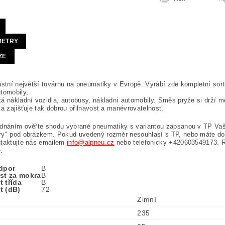
METRY
ZE
astní největší továrnu na pneumatiky v Evropě. Vyrábí zde kompletní sor
tomobily,
á nákladní vozidla, autobusy, nákladní automobily. Směs pryže si drží mě
 a zajišťuje tak dobrou přilnavost a manévrovatelnost.
ednáním ověřte shodu vybrané pneumatiky s variantou zapsanou v TP Vaš
ry" pod obrázkem. Pokud uvedený rozměr nesouhlasí s TP, nebo máte do
ntaktujte nás emailem
info@alpneu.cz
nebo telefonicky +420603549173. 
.
odpor
B
ost za mokra
B
 třída
B
t (dB)
72
Zimní
235