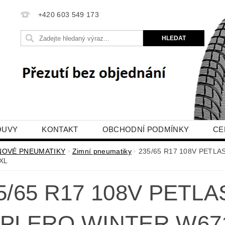
+420 603 549 173
OUVY
KONTAKT
OBCHODNÍ PODMÍNKY
CE
E OBJEDNÁVKA
NOVÉ PNEUMATIKY
Zimní pneumatiky
235/65 R17 108V PETL
XL
5/65 R17 108V PETLA
PLERO WINTER W67