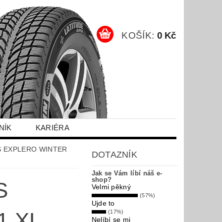
KOŠÍK:
0 Kč
NÍK
KARIÉRA
AS EXPLERO WINTER
DOTAZNÍK
Jak se Vám líbí náš e-
shop?
S
Velmi pěkný
(57%)
Ujde to
1 XL
(17%)
Nelíbí se mi