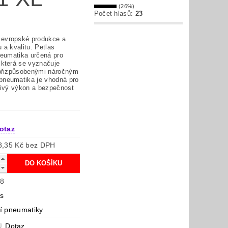
(26%)
Počet hlasů:
23
evropské produkce a
 a kvalitu. Petlas
neumatika určená pro
 která se vyznačuje
 přizpůsobenými náročným
neumatika je vhodná pro
ehlivý výkon a bezpečnost
otaz
2 198,35 Kč bez DPH
8
as
í pneumatiky
Dotaz