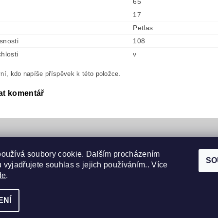
65
17
Petlas
snosti
108
hlosti
v
ní, kdo napíše příspěvek k této položce.
at komentář
používá soubory cookie. Dalším procházením
SO
 vyjadřujete souhlas s jejich používáním.. Více
Náhradní díly
de
.
ENÍ