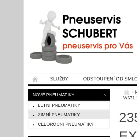
SLUŽBY
ODSTOUPENÍ OD SML
ZPRACOVÁNÍ OSOBNÍCH ÚDAJŮ
MOJ
NOVÉ PNEUMATIKY
W671 
LETNÍ PNEUMATIKY
23
ZIMNÍ PNEUMATIKY
CELOROČNÍ PNEUMATIKY
EX