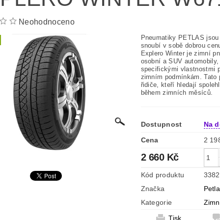
Neohodnoceno
Pneumatiky PETLAS jsou 
snoubí v sobě dobrou cenu
Explero Winter je zimní p
osobní a SUV automobily,
specifickými vlastnostmi
zimním podmínkám. Tato p
řidiče, kteří hledají spol
během zimních měsíců.
Dostupnost
Na d
Cena
2 660 Kč
Kód produktu
3382
Značka
Petl
Kategorie
Zimn
Tisk