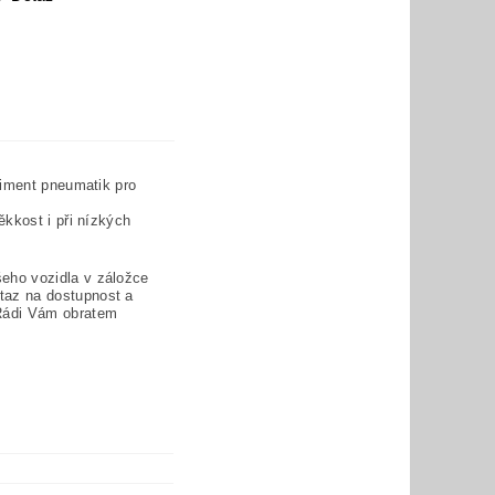
timent pneumatik pro
kkost i při nízkých
eho vozidla v záložce
taz na dostupnost a
Rádi Vám obratem