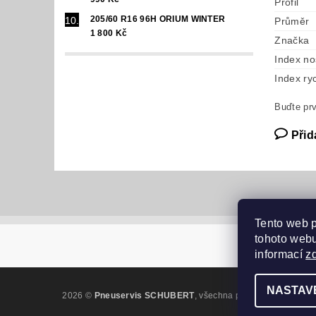
Profil
205/60 R16 96H ORIUM WINTER
Průměr
1 800 Kč
Značka
Index no
Index ryc
Buďte prv
Přid
Tento web 
tohoto webu
informací
z
NASTAV
2026 ©
Pneuservis SCHUBERT
, všechna práva vyhrazena