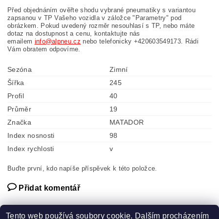
Před objednáním ověřte shodu vybrané pneumatiky s variantou
zapsanou v TP Vašeho vozidla v záložce "Parametry" pod
obrázkem. Pokud uvedený rozměr nesouhlasí s TP, nebo máte
dotaz na dostupnost a cenu, kontaktujte nás
emailem
info@alpneu.cz
nebo telefonicky +420603549173. Rádi
Vám obratem odpovíme.
Sezóna
Zimní
Šířka
245
Profil
40
Průměr
19
Značka
MATADOR
Index nosnosti
98
Index rychlosti
v
Buďte první, kdo napíše příspěvek k této položce.
Přidat komentář
Tento web používá soubory cookie. Dalším procházením