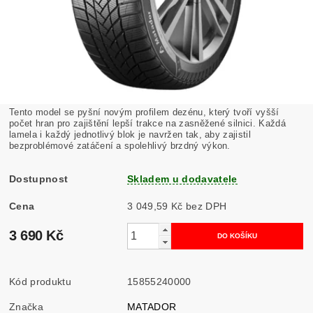
Tento model se pyšní novým profilem dezénu, který tvoří vyšší
počet hran pro zajištění lepší trakce na zasněžené silnici. Každá
lamela i každý jednotlivý blok je navržen tak, aby zajistil
bezproblémové zatáčení a spolehlivý brzdný výkon.
Dostupnost
Skladem u dodavatele
Cena
3 049,59 Kč bez DPH
3 690 Kč
Kód produktu
15855240000
Značka
MATADOR