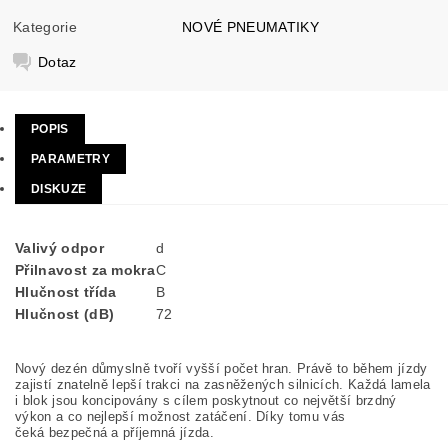
Kategorie
NOVÉ PNEUMATIKY
Dotaz
POPIS
PARAMETRY
DISKUZE
Valivý odpor
d
Přilnavost za mokra
C
Hlučnost třída
B
Hlučnost (dB)
72
Nový dezén důmyslně tvoří vyšší počet hran. Právě to během jízdy
zajistí znatelně lepší trakci na zasněžených silnicích. Každá lamela
i blok jsou koncipovány s cílem poskytnout co největší brzdný
výkon a co nejlepší možnost zatáčení. Díky tomu vás
čeká bezpečná a příjemná jízda.