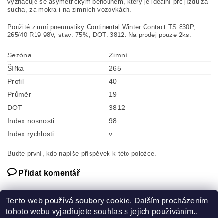
vyznačuje se asymetrickým běhounem, který je ideální pro jízdu za
sucha, za mokra i na zimních vozovkách.
Použité zimní pneumatiky Continental Winter Contact TS 830P,
265/40 R19 98V, stav: 75%, DOT: 3812. Na prodej pouze 2ks.
Sezóna
Zimní
Šířka
265
Profil
40
Průměr
19
DOT
3812
Index nosnosti
98
Index rychlosti
v
Buďte první, kdo napíše příspěvek k této položce.
Přidat komentář
Tento web používá soubory cookie. Dalším procházením
tohoto webu vyjadřujete souhlas s jejich používáním..