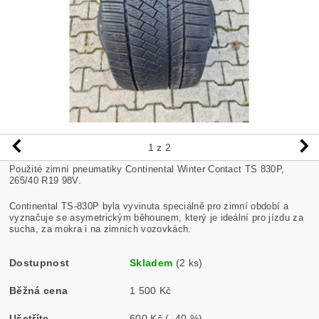
1
z 2
Použité zimní pneumatiky Continental Winter Contact TS 830P,
265/40 R19 98V.
Continental TS-830P byla vyvinuta speciálně pro zimní období a
vyznačuje se asymetrickým běhounem, který je ideální pro jízdu za
sucha, za mokra i na zimních vozovkách.
Dostupnost
Skladem
(2 ks)
Běžná cena
1 500 Kč
Ušetříte
600 Kč
(–40 %)