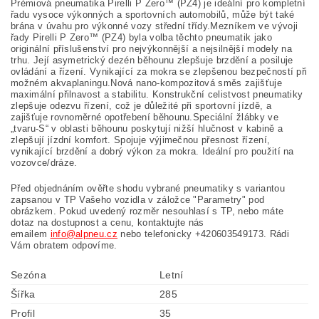
Prémiová pneumatika Pirelli P Zero™ (PZ4) je ideální pro kompletní
řadu vysoce výkonných a sportovních automobilů, může být také
brána v úvahu pro výkonné vozy střední třídy.Mezníkem ve vývoji
řady Pirelli P Zero™ (PZ4) byla volba těchto pneumatik jako
originální příslušenství pro nejvýkonnější a nejsilnější modely na
trhu.
Její asymetrický dezén běhounu zlepšuje brzdění a posiluje
ovládání a řízení. Vynikající za
mokra se zlepšenou bezpečností při
možném akvaplaningu.Nová nano-kompozitová směs zajišťuje
maximální přilnavost a stabilitu. Konstrukční celistvost pneumatiky
zlepšuje odezvu řízení, což je důležité při sportovní jízdě, a
zajišťuje rovnoměrné opotřebení běhounu.Speciální žlábky ve
„tvaru-S“ v oblasti běhounu poskytují nižší hlučnost v kabině a
zlepšují jízdní komfort. Spojuje výjimečnou přesnost řízení,
vynikající brzdění a dobrý výkon za mokra. Ideální pro použití na
vozovce/dráze.
Před objednáním ověřte shodu vybrané pneumatiky s variantou
zapsanou v TP Vašeho vozidla v záložce "Parametry" pod
obrázkem. Pokud uvedený rozměr nesouhlasí s TP, nebo máte
dotaz na dostupnost a cenu, kontaktujte nás
emailem
info@alpneu.cz
nebo telefonicky +420603549173. Rádi
Vám obratem odpovíme.
Sezóna
Letní
Šířka
285
Profil
35