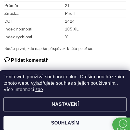
Průměr
21
Značka
Pirell
DOT
2424
Index nosnosti
105 XL
Index rychlosti
Y
Buďte první, kdo napíše příspěvek k této položce.
Přidat komentář
Tento web používá soubory cookie. Dalším procházením
tohoto webu vyjadřujete souhlas s jejich používáním..
Více informací
zde
.
Náhradní díly
NASTAVENÍ
2026 ©
Pneuservis SCHUBERT
, všechna práva vyhrazena
Vytvořil Shoptet
SOUHLASÍM
Zobrazit