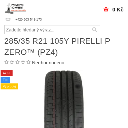
0 Kč
+420 603 549 173
285/35 R21 105Y PIRELLI P
ZERO™ (PZ4)
Neohodnoceno
Akce
Tip
Výprodej