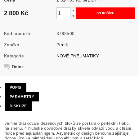
2 800 Kč
Kód produktu
3793500
Značka
Pirelli
Kategorie
NOVÉ PNEUMATIKY
Dotaz
POPIS
PARAMETRY
DISKUZE
Jemné drážkování dezénových bloků se postará o perfektní trakci
na sněhu. 4 hluboké obvodové drážky skvěle odvádí vodu a chrání
řidiče před aquaplaningem. Asymetrický design běhounu zajišťuje
tichou jízdu a mimořádnou spolehlivost v zatáčkách.