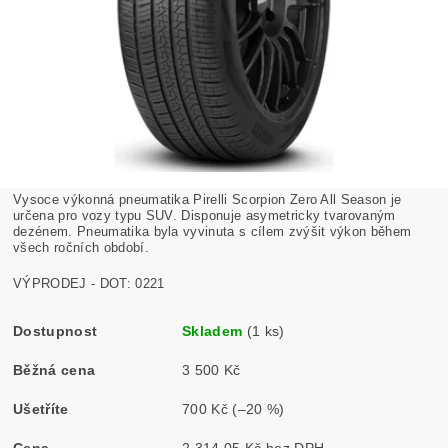
Vysoce výkonná pneumatika Pirelli Scorpion Zero All Season je
určena pro vozy typu SUV. Disponuje asymetricky tvarovaným
dezénem. Pneumatika byla vyvinuta s cílem zvýšit výkon během
všech ročních období.
VÝPRODEJ - DOT: 0221
Dostupnost
Skladem
(1 ks)
Běžná cena
3 500 Kč
Ušetříte
700 Kč
(–20 %)
Cena
2 314,05 Kč bez DPH