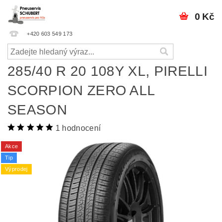
0 Kč
+420 603 549 173
285/40 R 20 108Y XL, PIRELLI
SCORPION ZERO ALL
SEASON
1 hodnocení
Akce
Tip
Výprodej