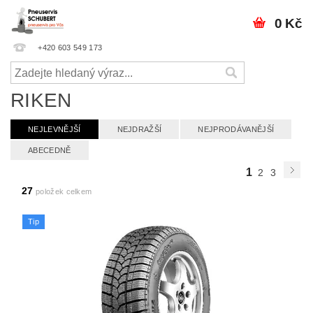
0 Kč
+420 603 549 173
RIKEN
NEJLEVNĚJŠÍ
NEJDRAŽŠÍ
NEJPRODÁVANĚJŠÍ
ABECEDNĚ
1
2
3
27
položek celkem
Tip