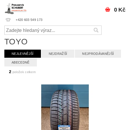
0 Kč
+420 603 549 173
TOYO
NEJLEVNĚJŠÍ
NEJDRAŽŠÍ
NEJPRODÁVANĚJŠÍ
ABECEDNĚ
2
položek celkem